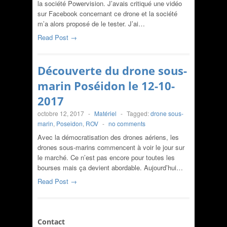
la société Powervision. J’avais critiqué une vidéo
sur Facebook concernant ce drone et la société
m’a alors proposé de le tester. J’ai…
Read Post →
Découverte du drone sous-
marin Poséidon le 12-10-
2017
octobre 12, 2017
-
Matériel
-
Tagged:
drone sous-
marin
,
Poseidon
,
ROV
-
no comments
Avec la démocratisation des drones aériens, les
drones sous-marins commencent à voir le jour sur
le marché. Ce n’est pas encore pour toutes les
bourses mais ça devient abordable. Aujourd’hui…
Read Post →
Contact