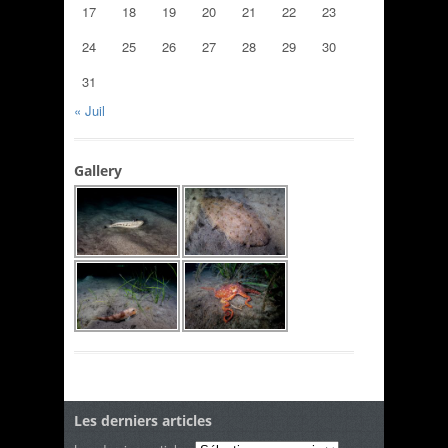
17
18
19
20
21
22
23
24
25
26
27
28
29
30
31
« Juil
Gallery
Les derniers articles