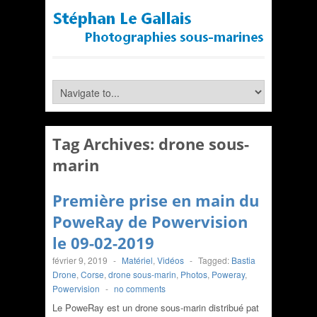
Tag Archives:
drone sous-
marin
Première prise en main du
PoweRay de Powervision
le 09-02-2019
février 9, 2019
-
Matériel
,
Vidéos
-
Tagged:
Bastia
Drone
,
Corse
,
drone sous-marin
,
Photos
,
Poweray
,
Powervision
-
no comments
Le PoweRay est un drone sous-marin distribué pat