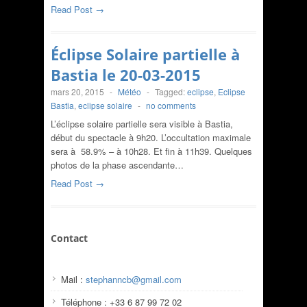
Read Post →
Éclipse Solaire partielle à
Bastia le 20-03-2015
mars 20, 2015
-
Météo
-
Tagged:
eclipse
,
Eclipse
Bastia
,
eclipse solaire
-
no comments
L’éclipse solaire partielle sera visible à Bastia,
début du spectacle à 9h20. L’occultation maximale
sera à 58.9% – à 10h28. Et fin à 11h39. Quelques
photos de la phase ascendante…
Read Post →
Contact
Mail :
stephanncb@gmail.com
Téléphone : +33 6 87 99 72 02