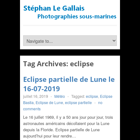
Tag Archives:
eclipse
Eclipse partielle de Lune le
16-07-2019
juillet 16, 2019
-
Météo
-
Tagged:
eclipse
,
Eclipse
Bastia
,
Eclipse de Lune
,
eclipse partielle
-
no
comments
Le 16 juillet 1969, il y a 50 ans jour pour jour, trois
astronautes américains décollaient pour la Lune
depuis la Floride. Eclipse partielle de Lune
aujourd’hui pour leur rendre…