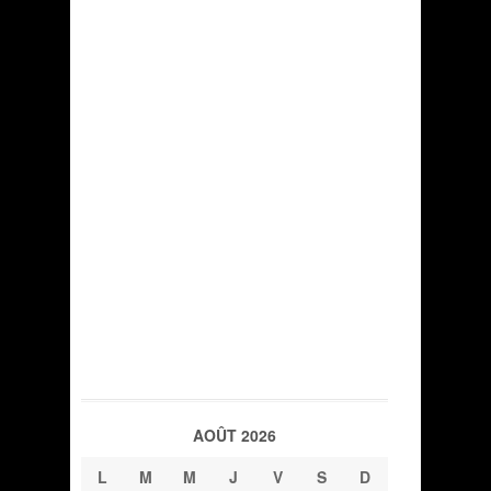
AOÛT 2026
L
M
M
J
V
S
D