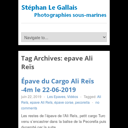
Tag Archives:
epave Ali
Reïs
Épave du Cargo Ali Reïs
-4m le 22-06-2019
juin 22, 2019
-
Les Epaves
,
Vidéos
-
Tagged:
Ali
Reïs
,
epave Ali Reïs
,
épave corse
,
pecorella
-
no
comments
Les restes de l’épave de l’Ali Reïs, petit cargo Turc
venu s’encastrer dans la balise de la Pecorella puis
dynamité par la suite.