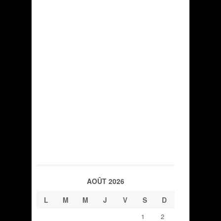
AOÛT 2026
L
M
M
J
V
S
D
1
2