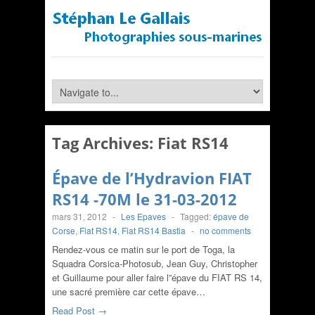
Tag Archives:
Fiat RS14
Épave de l’Hydravion FIAT
RS14 -70M le 31-03-2012
mars 31, 2012
-
Les Epaves
-
Tagged:
épave de
Corse
,
Fiat RS14
,
Fiat RS14 Bastia
-
no comments
Rendez-vous ce matin sur le port de Toga, la
Squadra Corsica-Photosub, Jean Guy, Christopher
et Guillaume pour aller faire l”épave du FIAT RS 14,
une sacré première car cette épave…
Read Post →