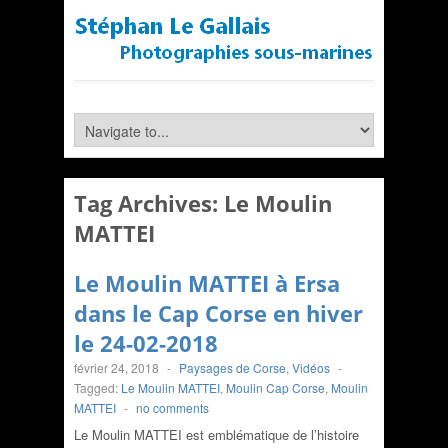
Tag Archives:
Le Moulin
MATTEI
Le Moulin MATTEI à Ersa
dans le Cap Corse en hiver
le 24-02-2018
février 24, 2018
-
Paysages de Corse
,
Vidéos
-
Tagged:
Le Moulin MATTEI
,
Moulin Cap Corse
,
Moulin
MATTEI
-
no comments
Le Moulin MATTEI est emblématique de l’histoire