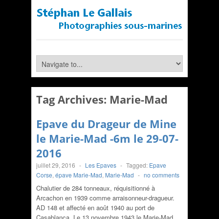
Tag Archives:
Marie-Mad
Epave du Drageur de Mine
le Marie-Mad -6m le 29-07-
2016
juillet 29, 2016
-
Les Epaves
-
Tagged:
Epave
Corse
,
épave Marie-Mad
,
Marie-Mad
-
no comments
Chalutier de 284 tonneaux, réquisitionné à
Arcachon en 1939 comme arraisonneur-dragueur.
AD 148 et affecté en août 1940 au port de
Casablanca. Le 13 novembre 1943 le Marie-Mad