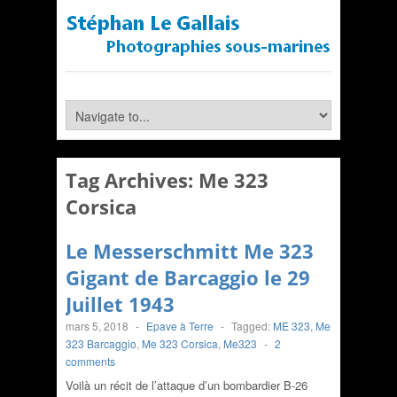
Tag Archives:
Me 323
Corsica
Le Messerschmitt Me 323
Gigant de Barcaggio le 29
Juillet 1943
mars 5, 2018
-
Epave à Terre
-
Tagged:
ME 323
,
Me
323 Barcaggio
,
Me 323 Corsica
,
Me323
-
2
comments
Voilà un récit de l’attaque d’un bombardier B-26