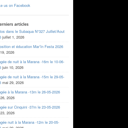
ke us on Facebook
erniers articles
tos dans le Subaqua N°327 Juillet/Aout
6
juillet 1, 2026
sition et éducation Mar’In Festa 2026
 19, 2026
gée de nuit à la Marana -16m le 10-06-
6
juin 10, 2026
gée de nuit à la Marana -15m le 29-05-
6
mai 29, 2026
ngée à la Marana -13m le 26-05-2026
 26, 2026
gée sur Cinquini -37m le 23-05-2026
 23, 2026
gée nuit à la Marana -12m le 20-05-
6
mai 20, 2026