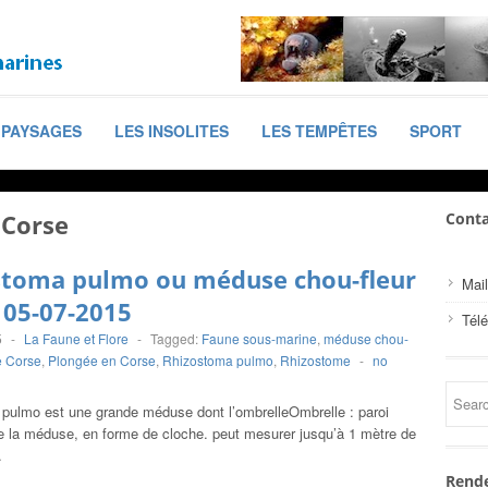
PAYSAGES
LES INSOLITES
LES TEMPÊTES
SPORT
Corse
Conta
stoma pulmo ou méduse chou-fleur
Mail
 05-07-2015
Tél
5
-
La Faune et Flore
-
Tagged:
Faune sous-marine
,
méduse chou-
 Corse
,
Plongée en Corse
,
Rhizostoma pulmo
,
Rhizostome
-
no
pulmo est une grande méduse dont l’ombrelleOmbrelle : paroi
de la méduse, en forme de cloche. peut mesurer jusqu’à 1 mètre de
…
Rende