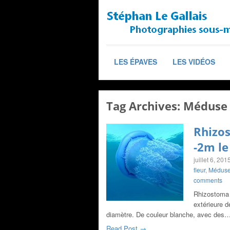
LES ÉPAVES
LES VIDÉOS
Tag Archives:
Méduse 
Rhizo
-2m le
juillet 6, 201
fleur
,
Méduse
comments
Rhizostoma 
extérieure 
diamètre. De couleur blanche, avec des
Read Post →