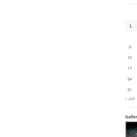
L
3
10
17
24
31
« Juil
Galle