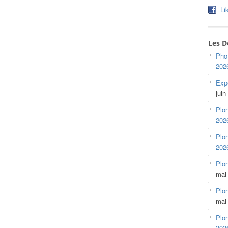
Li
Les D
Pho
202
Expo
juin
Plon
202
Plon
202
Plo
mai
Plon
mai
Plon
202