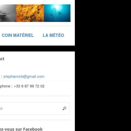
COIN MATÉRIEL
LA MÉTÉO
ct
 :
stephanncb@gmail.com
éphone : +33 6 87 99 72 02
z-vous sur Facebook