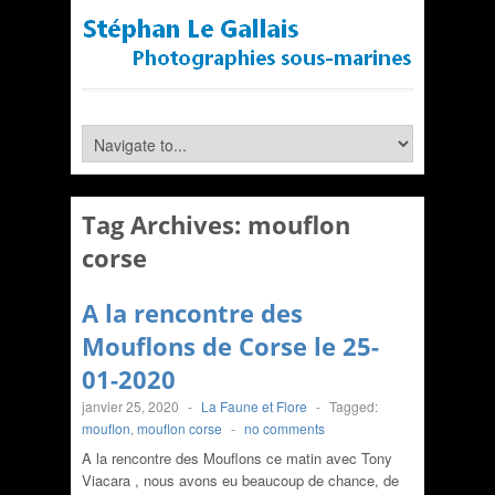
Tag Archives:
mouflon
corse
A la rencontre des
Mouflons de Corse le 25-
01-2020
janvier 25, 2020
-
La Faune et Flore
-
Tagged:
mouflon
,
mouflon corse
-
no comments
A la rencontre des Mouflons ce matin avec Tony
Viacara , nous avons eu beaucoup de chance, de