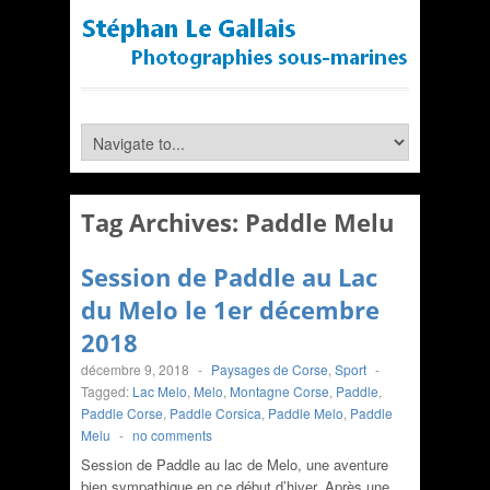
Tag Archives:
Paddle Melu
Session de Paddle au Lac
du Melo le 1er décembre
2018
décembre 9, 2018
-
Paysages de Corse
,
Sport
-
Tagged:
Lac Melo
,
Melo
,
Montagne Corse
,
Paddle
,
Paddle Corse
,
Paddle Corsica
,
Paddle Melo
,
Paddle
Melu
-
no comments
Session de Paddle au lac de Melo, une aventure
bien sympathique en ce début d’hiver. Après une