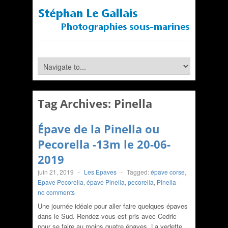
Tag Archives:
Pinella
Épave de la Pinella ou
Pecorella -13m le 20-06-
2019
juin 21, 2019
-
Les Epaves
-
Tagged:
épave corse
,
Epave Pecorella
,
épave Pinella
,
pecorella
,
Pinella
-
no comments
Une journée idéale pour aller faire quelques épaves
dans le Sud. Rendez-vous est pris avec Cedric
pour se faire au moins quatre épaves. La vedette