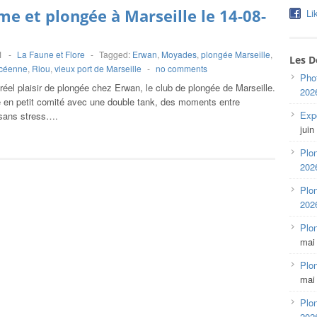
e et plongée à Marseille le 14-08-
Li
1
-
La Faune et Flore
-
Tagged:
Erwan
,
Moyades
,
plongée Marseille
,
Les D
océenne
,
Riou
,
vieux port de Marseille
-
no comments
Pho
réel plaisir de plongée chez Erwan, le club de plongée de Marseille.
202
 en petit comité avec une double tank, des moments entre
Expo
 sans stress….
juin
Plon
202
Plon
202
Plo
mai
Plon
mai
Plon
202