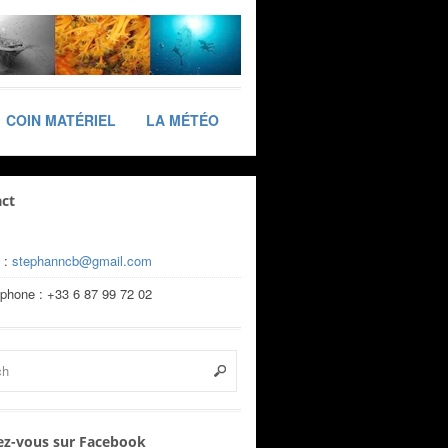
COIN MATÉRIEL
LA MÉTÉO
ct
 :
stephanncb@gmail.com
éphone : +33 6 87 99 72 02
z-vous sur Facebook