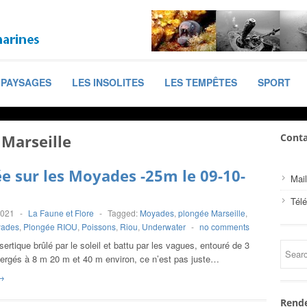
PAYSAGES
LES INSOLITES
LES TEMPÊTES
SPORT
 Marseille
Conta
e sur les Moyades -25m le 09-10-
Mail
Tél
2021
-
La Faune et Flore
-
Tagged:
Moyades
,
plongée Marseille
,
yades
,
Plongée RIOU
,
Poissons
,
Riou
,
Underwater
-
no comments
ertique brûlé par le soleil et battu par les vagues, entouré de 3
ergés à 8 m 20 m et 40 m environ, ce n’est pas juste…
→
Rende