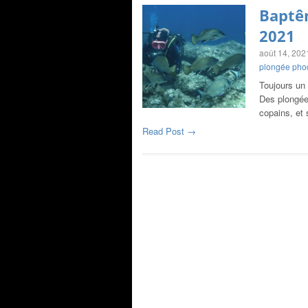
Baptêm
2021
août 14, 202
plongée ph
Toujours un 
Des plongée
copains, et
Read Post →