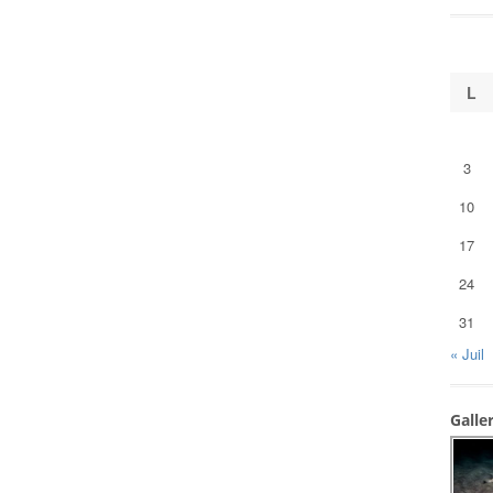
L
3
10
17
24
31
« Juil
Galle