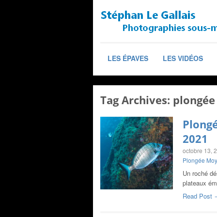
LES ÉPAVES
LES VIDÉOS
Tag Archives:
plongée
Plongé
2021
octobre 13, 
Plongée Mo
Un roché dés
plateaux ém
Read Post 