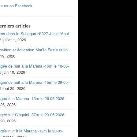
ke us on Facebook
erniers articles
tos dans le Subaqua N°327 Juillet/Aout
6
juillet 1, 2026
sition et éducation Mar’In Festa 2026
 19, 2026
gée de nuit à la Marana -16m le 10-06-
6
juin 10, 2026
gée de nuit à la Marana -15m le 29-05-
6
mai 29, 2026
ngée à la Marana -13m le 26-05-2026
 26, 2026
gée sur Cinquini -37m le 23-05-2026
 23, 2026
gée nuit à la Marana -12m le 20-05-
6
mai 20, 2026