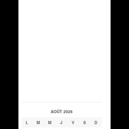
AOÛT 2026
L
M
M
J
V
S
D