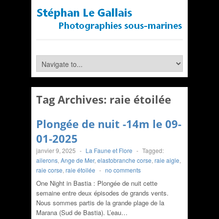
Tag Archives:
raie étoilée
Plongée de nuit -14m le 09-
01-2025
janvier 9, 2025
-
La Faune et Flore
-
Tagged:
ailerons
,
Ange de Mer
,
elastobranche corse
,
raie aigle
,
raie corse
,
raie étoilée
-
no comments
One Night in Bastia : Plongée de nuit cette
semaine entre deux épisodes de grands vents.
Nous sommes partis de la grande plage de la
Marana (Sud de Bastia). L’eau…