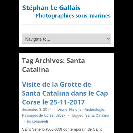
Tag Archives:
Santa
Catalina
Visite de la Grotte de
Santa Catalina dans le Cap
Corse le 25-11-2017
décembre 3, 2017
-
Drone
,
Histoire - Archeologie
,
Paysages de Corse
,
Urbex
-
Tagged:
Santa Catalina
-
no comments
Saint Venerio (560-630) contemporain de Saint