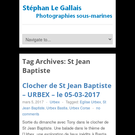
Tag Archives:
St Jean
Baptiste
Clocher de St Jean Baptiste
– URBEX – le 05-03-2017
mars 5, 2017
-
Urbex
-
Tagged:
Eglise Urbex
,
St
Jean Baptiste
,
Urbex Bastia
,
Urbex Corse
-
no
comments
Sortie du dimanche avec Tony dans le clocher de
St Jean Baptiste. Une balade dans le thème de
l’Urbex, une exploration de lieux inédits à Bastia.