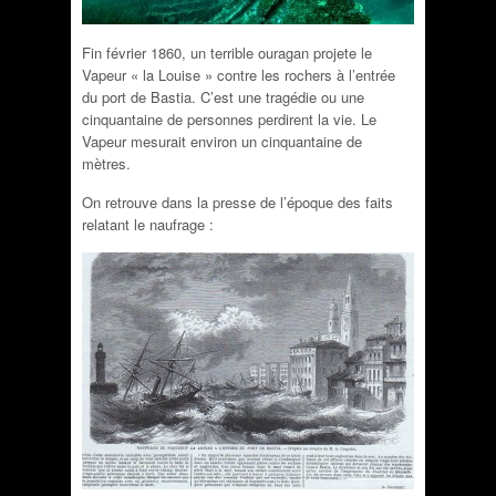
Fin février 1860, un terrible ouragan projete le
Vapeur « la Louise » contre les rochers à l’entrée
du port de Bastia. C’est une tragédie ou une
cinquantaine de personnes perdirent la vie. Le
Vapeur mesurait environ un cinquantaine de
mètres.
On retrouve dans la presse de l’époque des faits
relatant le naufrage :