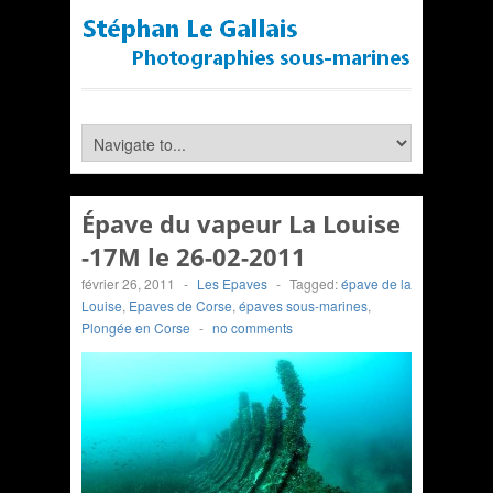
Épave du vapeur La Louise
-17M le 26-02-2011
février 26, 2011
-
Les Epaves
-
Tagged:
épave de la
Louise
,
Epaves de Corse
,
épaves sous-marines
,
Plongée en Corse
-
no comments