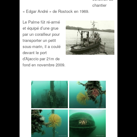
chantier
« Edgar André » de Rostock en 1969.
Le Palme fût ré-armé
et équipé d’une grue
par un corailleur pour
transporter un petit
sous-marin, il a coulé
devant le port
d’Ajaccio par 21m de
fond en novembre 2009.