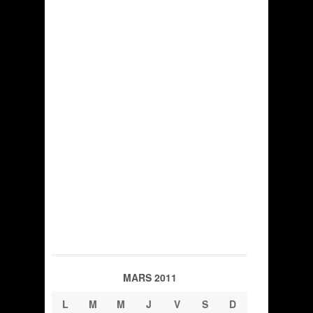
MARS 2011
L
M
M
J
V
S
D