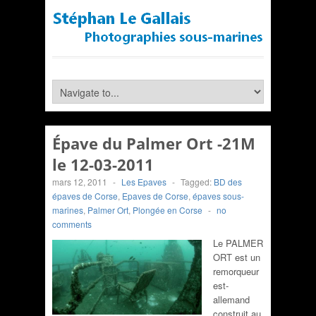
Épave du Palmer Ort -21M
le 12-03-2011
mars 12, 2011
-
Les Epaves
-
Tagged:
BD des
épaves de Corse
,
Epaves de Corse
,
épaves sous-
marines
,
Palmer Ort
,
Plongée en Corse
-
no
comments
Le PALMER
ORT est un
remorqueur
est-
allemand
construit au