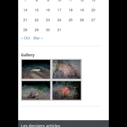
14
15
16
17
18
19
20
21
22
23
24
25
26
27
28
29
30
31
« Oct
Mar »
Gallery
Les derniers articles