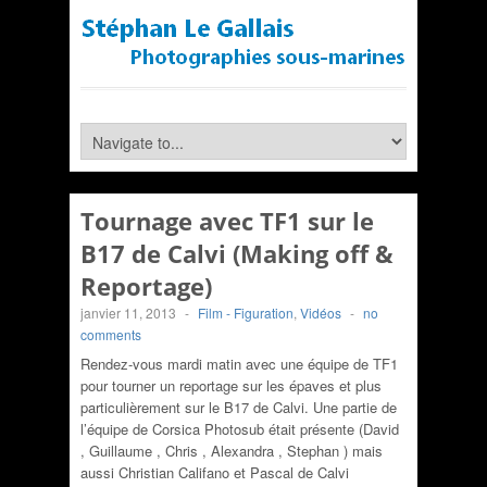
Tournage avec TF1 sur le
B17 de Calvi (Making off &
Reportage)
janvier 11, 2013
-
Film - Figuration
,
Vidéos
-
no
comments
Rendez-vous mardi matin avec une équipe de TF1
pour tourner un reportage sur les épaves et plus
particulièrement sur le B17 de Calvi. Une partie de
l’équipe de Corsica Photosub était présente (David
, Guillaume , Chris , Alexandra , Stephan ) mais
aussi Christian Califano et Pascal de Calvi