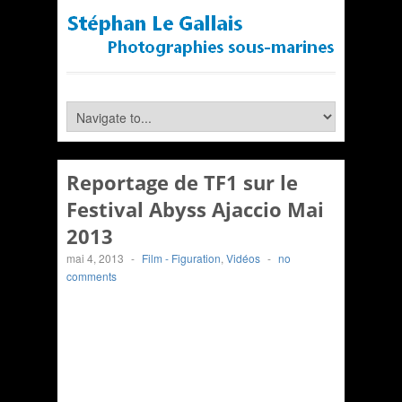
Reportage de TF1 sur le
Festival Abyss Ajaccio Mai
2013
mai 4, 2013
-
Film - Figuration
,
Vidéos
-
no
comments