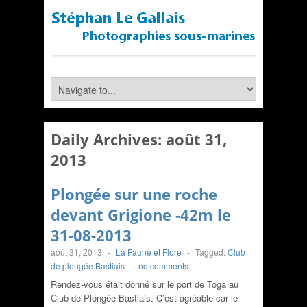
Daily Archives:
août 31,
2013
Plongée sur une roche
devant Grigione -42m le
31-08-2013
août 31, 2013
-
La Faune et Flore
-
Tagged:
Club
de plongée Bastiais
-
no comments
Rendez-vous était donné sur le port de Toga au
Club de Plongée Bastiais. C’est agréable car le