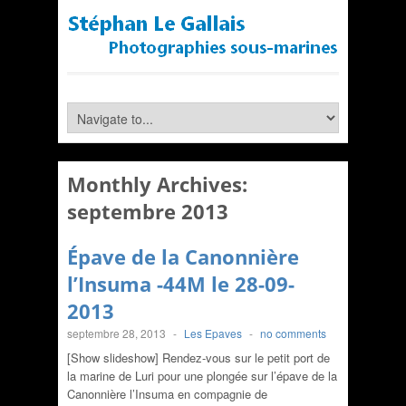
Monthly Archives:
septembre 2013
Épave de la Canonnière
l’Insuma -44M le 28-09-
2013
septembre 28, 2013
-
Les Epaves
-
no comments
[Show slideshow] Rendez-vous sur le petit port de
la marine de Luri pour une plongée sur l’épave de la
Canonnière l’Insuma en compagnie de