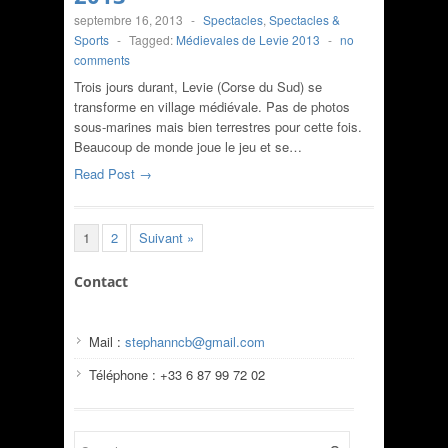
septembre 16, 2013
-
Spectacles
,
Spectacles &
Sports
-
Tagged:
Médievales de Levie 2013
-
no
comments
Trois jours durant, Levie (Corse du Sud) se
transforme en village médiévale. Pas de photos
sous-marines mais bien terrestres pour cette fois.
Beaucoup de monde joue le jeu et se…
Read Post →
1
2
Suivant »
Contact
Mail :
stephanncb@gmail.com
Téléphone : +33 6 87 99 72 02