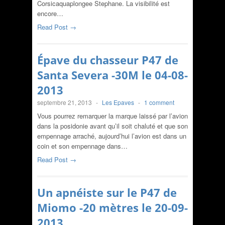
Corsicaquaplongee Stephane. La visibilité est
encore…
Read Post →
Épave du chasseur P47 de
Santa Severa -30M le 04-08-
2013
septembre 21, 2013
-
Les Epaves
-
1 comment
Vous pourrez remarquer la marque laissé par l’avion
dans la posidonie avant qu’il soit chaluté et que son
empennage arraché, aujourd’hui l’avion est dans un
coin et son empennage dans…
Read Post →
Un apnéiste sur le P47 de
Miomo -20 mètres le 20-09-
2013