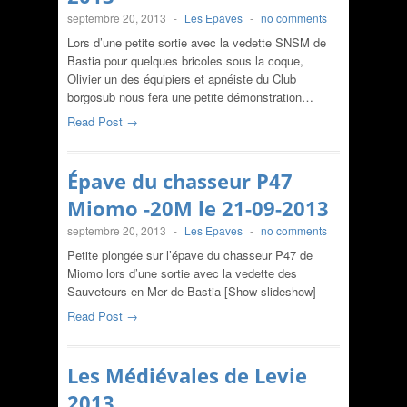
septembre 20, 2013
-
Les Epaves
-
no comments
Lors d’une petite sortie avec la vedette SNSM de
Bastia pour quelques bricoles sous la coque,
Olivier un des équipiers et apnéiste du Club
borgosub nous fera une petite démonstration…
Read Post →
Épave du chasseur P47
Miomo -20M le 21-09-2013
septembre 20, 2013
-
Les Epaves
-
no comments
Petite plongée sur l’épave du chasseur P47 de
Miomo lors d’une sortie avec la vedette des
Sauveteurs en Mer de Bastia [Show slideshow]
Read Post →
Les Médiévales de Levie
2013