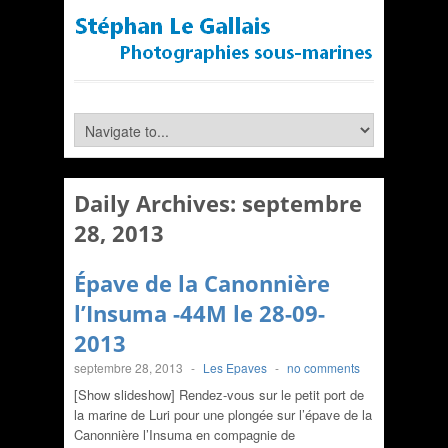
Daily Archives:
septembre
28, 2013
Épave de la Canonnière
l’Insuma -44M le 28-09-
2013
septembre 28, 2013
-
Les Epaves
-
no comments
[Show slideshow] Rendez-vous sur le petit port de
la marine de Luri pour une plongée sur l’épave de la
Canonnière l’Insuma en compagnie de