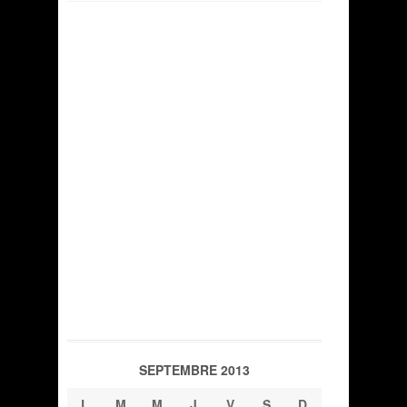
SEPTEMBRE 2013
L
M
M
J
V
S
D