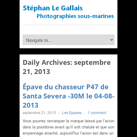
Daily Archives:
septembre
21, 2013
Épave du chasseur P47 de
Santa Severa -30M le 04-08-
2013
septembre 21, 2013
-
Les Epaves
-
1 comment
Vous pourrez remarquer la marque laissé par l’avion
dans la posidonie avant qu’il soit chaluté et que son
empennage arraché, aujourd’hui l’avion est dans un