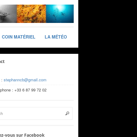
COIN MATÉRIEL
LA MÉTÉO
ct
 :
stephanncb@gmail.com
éphone : +33 6 87 99 72 02
z-vous sur Facebook