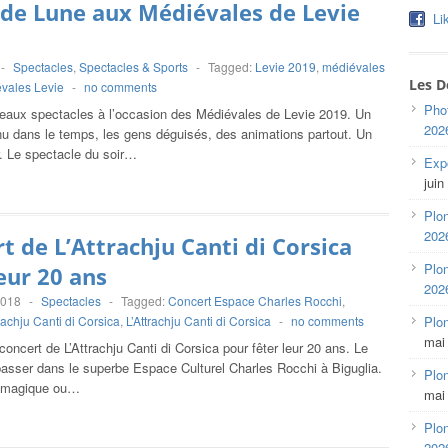
de Lune aux Médiévales de Levie
Li
-
Spectacles
,
Spectacles & Sports
-
Tagged:
Levie 2019
,
médiévales
Les D
vales Levie
-
no comments
Pho
eaux spectacles à l’occasion des Médiévales de Levie 2019. Un
202
nu dans le temps, les gens déguisés, des animations partout. Un
r. Le spectacle du soir…
Expo
juin
Plon
202
t de L’Attrachju Canti di Corsica
Plon
eur 20 ans
202
2018
-
Spectacles
-
Tagged:
Concert Espace Charles Rocchi
,
rachju Canti di Corsica
,
L’Attrachju Canti di Corsica
-
no comments
Plo
mai
oncert de L’Attrachju Canti di Corsica pour fêter leur 20 ans. Le
passer dans le superbe Espace Culturel Charles Rocchi à Biguglia.
Plon
 magique ou…
mai
Plon
202