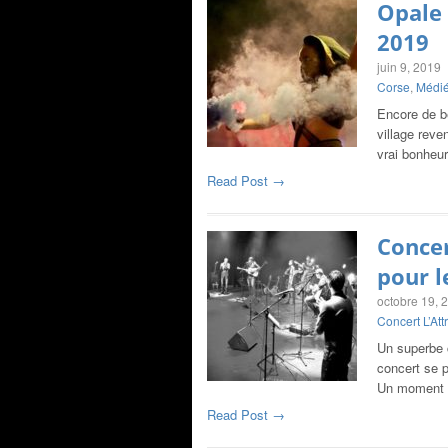
Opale 
2019
juin 9, 2019
Corse
,
Médié
Encore de b
village reve
vrai bonheu
Read Post →
Concer
pour l
octobre 19, 
Concert L’Att
Un superbe c
concert se 
Un moment
Read Post →