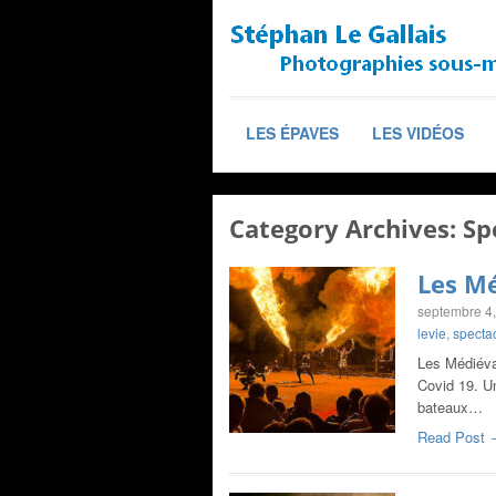
LES ÉPAVES
LES VIDÉOS
Category Archives:
Sp
Les Mé
septembre 4
levie
,
specta
Les Médiéva
Covid 19. Un
bateaux…
Read Post 