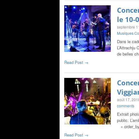
Concer
le 10-
septembre 1
Musiques Co
Dans le cadr
L’Attrachju 
de belles c
Read Post →
Concer
Viggia
août 17, 201
comments
Extrait phot
public. L’am
» order_by=
Read Post →