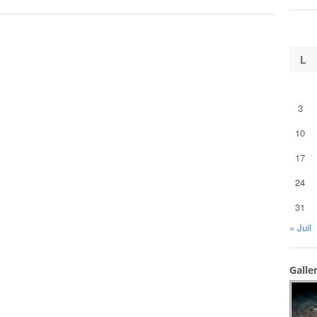
L
3
10
17
24
31
« Juil
Galle