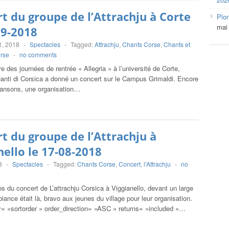
t du groupe de l’Attrachju à Corte
Plo
mai
09-2018
1, 2018
-
Spectacles
-
Tagged:
Attrachju
,
Chants Corse
,
Chants et
rse
-
no comments
e des journées de rentrée « Allegria » à l’université de Corte,
Canti di Corsica a donné un concert sur le Campus Grimaldi. Encore
hansons, une organisation…
t du groupe de l’Attrachju à
nello le 17-08-2018
8
-
Spectacles
-
Tagged:
Chants Corse
,
Concert
,
l’Attrachju
-
no
os du concert de L’attrachju Corsica à Viggianello, devant un large
biance était là, bravo aux jeunes du village pour leur organisation.
 »sortorder » order_direction= »ASC » returns= »included »…