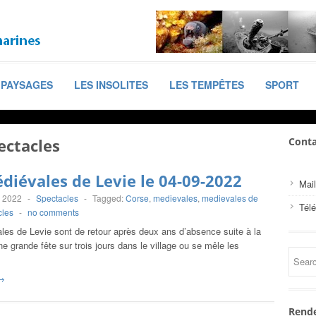
PAYSAGES
LES INSOLITES
LES TEMPÊTES
SPORT
ectacles
Conta
diévales de Levie le 04-09-2022
Mail
, 2022
-
Spectacles
-
Tagged:
Corse
,
medievales
,
medievales de
Tél
cles
-
no comments
les de Levie sont de retour après deux ans d’absence suite à la
e grande fête sur trois jours dans le village ou se mêle les
→
Rende