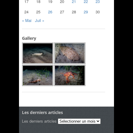
17
18
19
20
21
22
23
24
25
26
27
28
29
30
« Mai
Juil »
Gallery
Les derniers articles
Les derniers articles