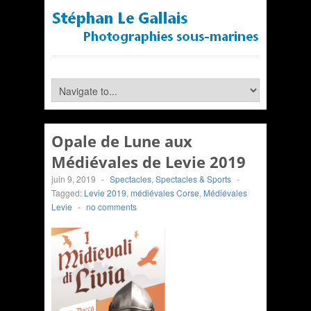
Opale de Lune aux
Médiévales de Levie 2019
juin 9, 2019
-
Spectacles
,
Spectacles & Sports
-
Tagged:
Levie 2019
,
médiévales Corse
,
Médiévales
Levie
-
no comments