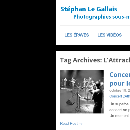
LES ÉPAVES
LES VIDÉOS
Tag Archives:
L’Attrac
Concer
pour l
octobre 19, 
Concert L’Att
Un superbe c
concert se 
Un moment
Read Post →