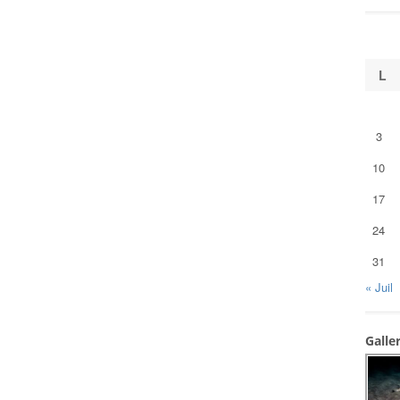
L
3
10
17
24
31
« Juil
Galle