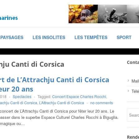
PAYSAGES
LES INSOLITES
LES TEMPÊTES
SPORT
hju Canti di Corsica
Conta
t de L’Attrachju Canti di Corsica
Mail
eur 20 ans
Tél
2018
-
Spectacles
-
Tagged:
Concert Espace Charles Rocchi
,
rachju Canti di Corsica
,
L’Attrachju Canti di Corsica
-
no comments
oncert de L’Attrachju Canti di Corsica pour fêter leur 20 ans. Le
passer dans le superbe Espace Culturel Charles Rocchi à Biguglia.
 magique ou…
Rende