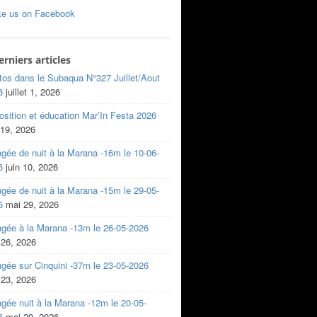
ke us on Facebook
erniers articles
tos dans le Subaqua N°327 Juillet/Aout
6
juillet 1, 2026
sition et éducation Mar’In Festa 2026
 19, 2026
gée de nuit à la Marana -16m le 10-06-
6
juin 10, 2026
gée de nuit à la Marana -15m le 29-05-
6
mai 29, 2026
ngée à la Marana -13m le 26-05-2026
 26, 2026
gée sur Cinquini -37m le 23-05-2026
 23, 2026
gée nuit à la Marana -12m le 20-05-
6
mai 20, 2026