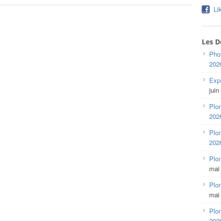
Li
Les D
Pho
202
Expo
juin
Plon
202
Plon
202
Plo
mai
Plon
mai
Plon
202