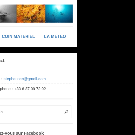
COIN MATÉRIEL
LA MÉTÉO
ct
 :
stephanncb@gmail.com
éphone : +33 6 87 99 72 02
z-vous sur Facebook