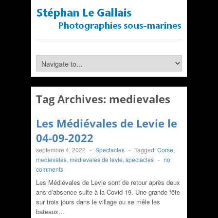
Tag Archives:
medievales
Les Médiévales de Levie le
04-09-2022
septembre 4, 2022
-
Spectacles
-
Tagged:
Corse
,
medievales
,
medievales de levie
,
spectacles
-
no
comments
Les Médiévales de Levie sont de retour après deux
ans d’absence suite à la Covid 19. Une grande fête
sur trois jours dans le village ou se mêle les
bateaux…