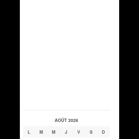
AOÛT 2026
L
M
M
J
V
S
D