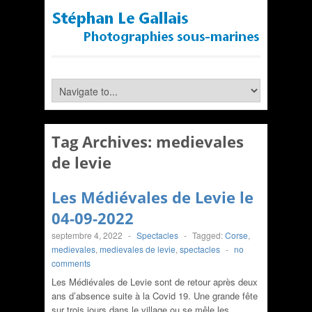
Tag Archives:
medievales
de levie
Les Médiévales de Levie le
04-09-2022
septembre 4, 2022
-
Spectacles
-
Tagged:
Corse
,
medievales
,
medievales de levie
,
spectacles
-
no
comments
Les Médiévales de Levie sont de retour après deux
ans d’absence suite à la Covid 19. Une grande fête
sur trois jours dans le village ou se mêle les