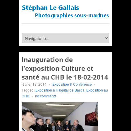
Inauguration de
l’exposition Culture et
santé au CHB le 18-02-2014
février 18, 2014
-
Exposition & Conférence
-
Tagged:
Exposition à l'Hopital de Bastia
,
Exposition au
CHB
-
no comments