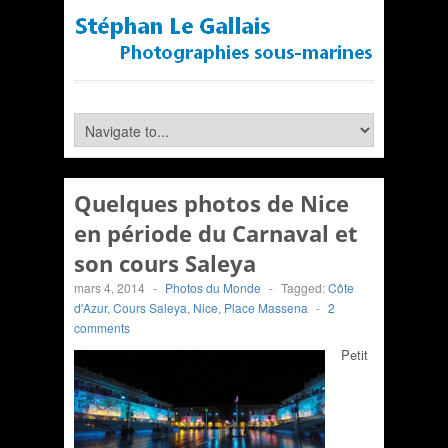
Quelques photos de Nice
en période du Carnaval et
son cours Saleya
mars 4, 2014
-
Photos du Monde
-
Tagged:
Côte
d'Azur
,
Cours Saleya
,
Nice
,
Place Massena
-
2
comments
Petit