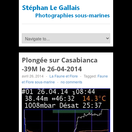
Plongée sur Casabianca
-39M le 26-04-2014
avril 26, 2014
-
La Faune et Flore
-
Tagged:
Faune
et Flore sous-marine
-
no comments