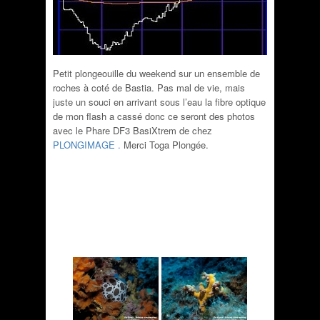
Petit plongeouille du weekend sur un ensemble de
roches à coté de Bastia. Pas mal de vie, mais
juste un souci en arrivant sous l’eau la fibre optique
de mon flash a cassé donc ce seront des photos
avec le Phare DF3 BasiXtrem de chez
PLONGIMAGE .
Merci Toga Plongée.