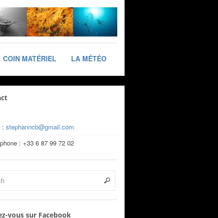
COIN MATÉRIEL
LA MÉTÉO
ct
 :
stephanncb@gmail.com
éphone : +33 6 87 99 72 02
z-vous sur Facebook