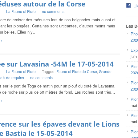
duses autour de la Corse
Li
-
La Faune et Flore
-
no comments
 rare de croiser des méduses lors de nos baignades mais aussi et
ant les plongées. Certaines sont urticantes, d’autres moins mais
Les D
si belles. Elles n’y…
Pho
202
→
Expo
juin
e sur Lavasina -54M le 17-05-2014
Plon
-
La Faune et Flore
-
Tagged:
Faune et Flore de Corse
,
Grande
202
efs de requins
-
no comments
Plon
 sur le port de Toga ce matin pour un plouf du coté de Lavasina,
202
 de roche sur plus de 50 mètres de fond. Les roches sont très…
Plo
→
mai
Plon
mai
ence sur les épaves devant le Lions
e Bastia le 15-05-2014
Plon
202