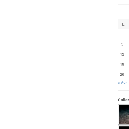
L
5
12
19
26
« Avr
Galle