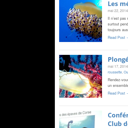
Les mé
mai 22, 2014
Il n’est pas
surtout pend
toujours aus
Read Post 
Plongé
mai 17, 2014
roussette
,
Ou
Rendez-vous
un ensemble
Read Post 
Confér
Club d