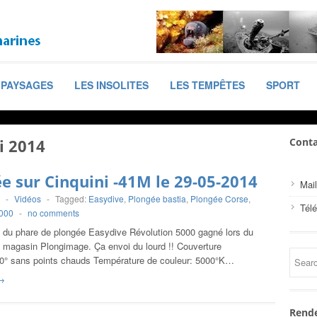
PAYSAGES
LES INSOLITES
LES TEMPÊTES
SPORT
i 2014
Conta
e sur Cinquini -41M le 29-05-2014
Mail
-
Vidéos
-
Tagged:
Easydive
,
Plongée bastia
,
Plongée Corse
,
Tél
5000
-
no comments
t du phare de plongée Easydive Révolution 5000 gagné lors du
 magasin Plongimage. Ça envoi du lourd !! Couverture
10° sans points chauds Température de couleur: 5000°K…
→
Rende