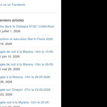
ke us on Facebook
erniers articles
tos dans le Subaqua N°327 Juillet/Aout
6
juillet 1, 2026
sition et éducation Mar’In Festa 2026
 19, 2026
gée de nuit à la Marana -16m le 10-06-
6
juin 10, 2026
gée de nuit à la Marana -15m le 29-05-
6
mai 29, 2026
ngée à la Marana -13m le 26-05-2026
 26, 2026
gée sur Cinquini -37m le 23-05-2026
 23, 2026
gée nuit à la Marana -12m le 20-05-
6
mai 20, 2026