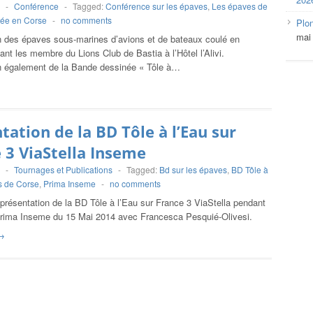
-
Conférence
-
Tagged:
Conférence sur les épaves
,
Les épaves de
ée en Corse
-
no comments
Plo
mai
n des épaves sous-marines d’avions et de bateaux coulé en
nt les membre du Lions Club de Bastia à l’Hôtel l’Alivi.
n également de la Bande dessinée « Tôle à…
tation de la BD Tôle à l’Eau sur
 3 ViaStella Inseme
-
Tournages et Publications
-
Tagged:
Bd sur les épaves
,
BD Tôle à
 de Corse
,
Prima Inseme
-
no comments
 présentation de la BD Tôle à l’Eau sur France 3 ViaStella pendant
Prima Inseme du 15 Mai 2014 avec Francesca Pesquié-Olivesi.
→