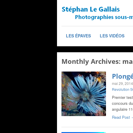
LES ÉPAVES
LES VIDÉOS
Monthly Archives:
ma
Plongé
mai 29, 2014
Revolution 
Premier tes
concours du
angulaire 1
Read Post 