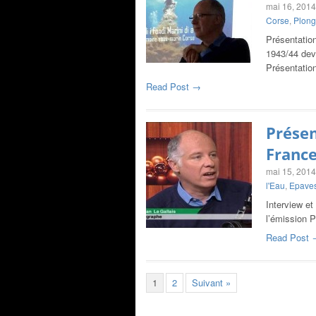
mai 16, 2014
Corse
,
Plong
Présentatio
1943/44 deva
Présentatio
Read Post →
Présen
France
mai 15, 2014
l'Eau
,
Epaves
Interview et
l’émission 
Read Post 
1
2
Suivant »