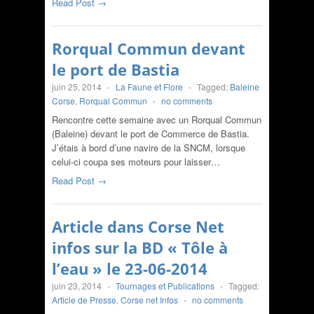
Read Post →
Rorqual Commun devant
le port de Bastia
juin 25, 2014
-
La Faune et Flore
-
Tagged:
Baleine
Corse
,
Rorqual Commun
-
no comments
Rencontre cette semaine avec un Rorqual Commun
(Baleine) devant le port de Commerce de Bastia.
J’étais à bord d’une navire de la SNCM, lorsque
celui-ci coupa ses moteurs pour laisser…
Read Post →
Article dans Corse Net
infos sur la BD « Tôle à
l’eau » le 23-06-2014
juin 23, 2014
-
Tournages et Publications
-
Tagged:
Article de Presse
,
Corse net Infos
-
no comments