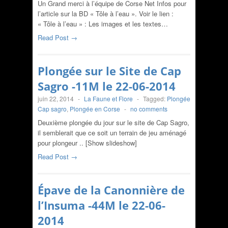
Un Grand merci à l’équipe de Corse Net Infos pour
l’article sur la BD « Tôle à l’eau ». Voir le lien :
« Tôle à l’eau » : Les images et les textes…
Read Post →
Plongée sur le Site de Cap
Sagro -11M le 22-06-2014
juin 22, 2014
-
La Faune et Flore
-
Tagged:
Plongée
Cap sagro
,
Plongée en Corse
-
no comments
Deuxième plongée du jour sur le site de Cap Sagro,
il semblerait que ce soit un terrain de jeu aménagé
pour plongeur .. [Show slideshow]
Read Post →
Épave de la Canonnière de
l’Insuma -44M le 22-06-
2014