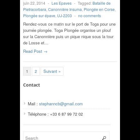
juin 22, 2014
-
Les Epaves
-
Tagged:
Bataille de
Pietracorbara
,
Canonnière Insuma
,
Plongée en Corse
,
Plongée sur épave
,
UJ-2203
-
no comments
Rendez-vous ce matin sur le port de Toga pour une
journée plongée. Toga Plongée organise un plouf
sur la Canonnière puis un pique nique sous la tour
de Losse et…
Read Post →
1
2
Suivant »
Contact
Mail :
stephanncb@gmail.com
Téléphone : +33 6 87 99 72 02