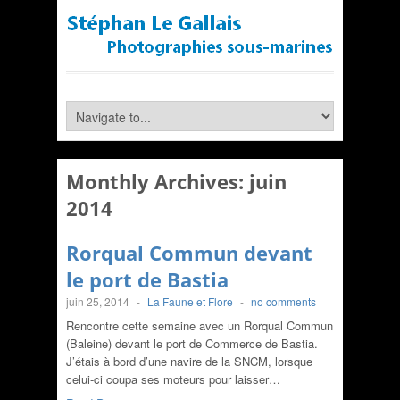
Monthly Archives:
juin
2014
Rorqual Commun devant
le port de Bastia
juin 25, 2014
-
La Faune et Flore
-
no comments
Rencontre cette semaine avec un Rorqual Commun
(Baleine) devant le port de Commerce de Bastia.
J’étais à bord d’une navire de la SNCM, lorsque
celui-ci coupa ses moteurs pour laisser…