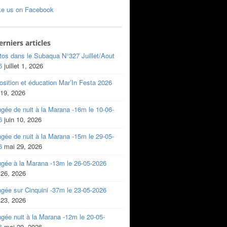
ke us on Facebook
erniers articles
tos dans le Subaqua N°327 Juillet/Aout
6
juillet 1, 2026
sition et éducation Mar’In Festa 2026
 19, 2026
gée de nuit à la Marana -16m le 10-06-
6
juin 10, 2026
gée de nuit à la Marana -15m le 29-05-
6
mai 29, 2026
ngée à la Marana -13m le 26-05-2026
 26, 2026
gée sur Cinquini -37m le 23-05-2026
 23, 2026
gée nuit à la Marana -12m le 20-05-
6
mai 20, 2026