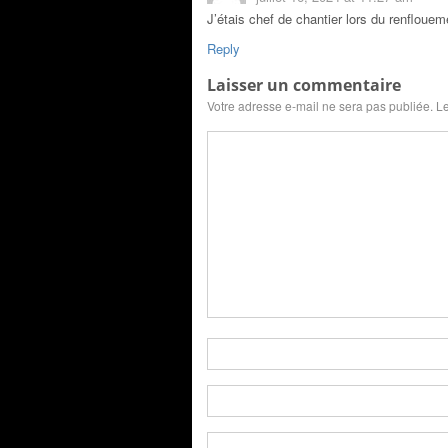
J’étais chef de chantier lors du renfloue
Reply
Laisser un commentaire
Votre adresse e-mail ne sera pas publiée.
Le