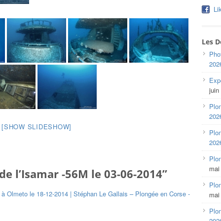
Li
Les D
Pho
202
Expo
juin
Plon
202
[SHOW SLIDESHOW]
Plon
202
Plo
mai
de l’Isamar -56M le 03-06-2014
”
Plon
r à Olmeto le 18-12-2014 | Stéphan Le Gallais – Plongée en Corse -
mai
Plon
202