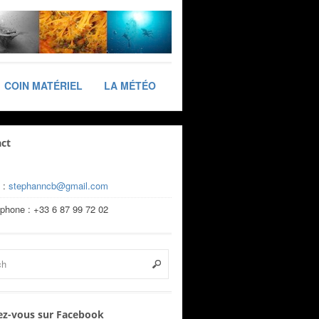
COIN MATÉRIEL
LA MÉTÉO
ct
 :
stephanncb@gmail.com
éphone : +33 6 87 99 72 02
z-vous sur Facebook