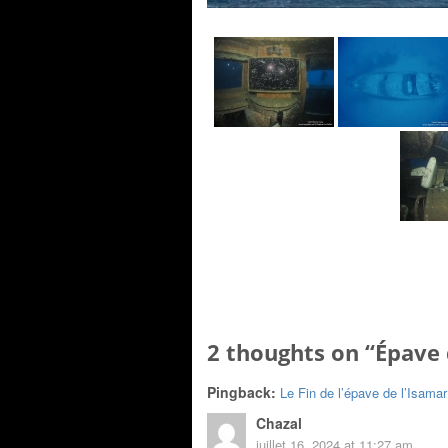
2 thoughts on “
Épave 
Pingback:
Le Fin de l’épave de l’Isama
Chazal
juillet 16, 2024 at 11:27 am