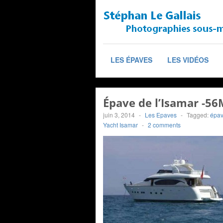
LES ÉPAVES
LES VIDÉOS
Épave de l’Isamar -56
juin 3, 2014
-
Les Epaves
-
Tagged:
épav
Yacht Isamar
-
2 comments