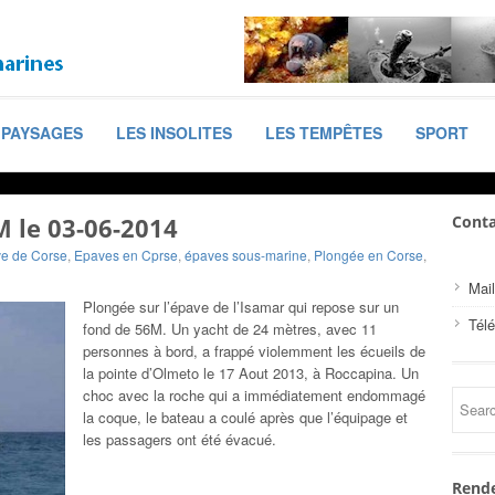
PAYSAGES
LES INSOLITES
LES TEMPÊTES
SPORT
M le 03-06-2014
Conta
e de Corse
,
Epaves en Cprse
,
épaves sous-marine
,
Plongée en Corse
,
Mail
Plongée sur l’épave de l’Isamar qui repose sur un
Tél
fond de 56M. Un yacht de 24 mètres, avec 11
personnes à bord, a frappé violemment les écueils de
la pointe d’Olmeto le 17 Aout 2013, à Roccapina. Un
choc avec la roche qui a immédiatement endommagé
la coque, le bateau a coulé après que l’équipage et
les passagers ont été évacué.
Rende