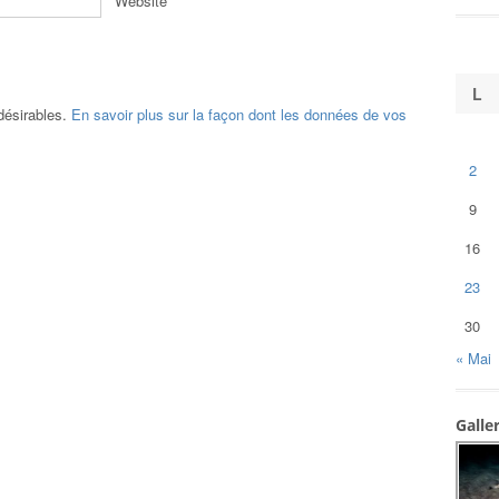
Website
L
ndésirables.
En savoir plus sur la façon dont les données de vos
2
9
16
23
30
« Mai
Galle