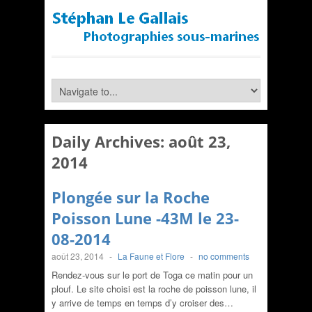
Daily Archives:
août 23,
2014
Plongée sur la Roche
Poisson Lune -43M le 23-
08-2014
août 23, 2014
-
La Faune et Flore
-
no comments
Rendez-vous sur le port de Toga ce matin pour un
plouf. Le site choisi est la roche de poisson lune, il
y arrive de temps en temps d’y croiser des…