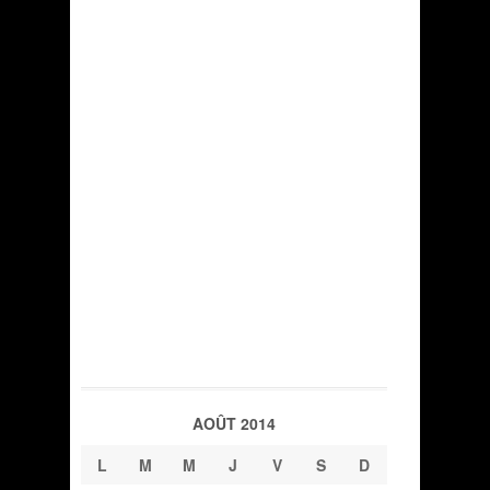
AOÛT 2014
L
M
M
J
V
S
D