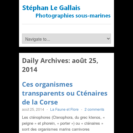
Daily Archives:
août 25,
2014
Ces organismes
transparents ou Cténaires
de la Corse
août 25, 2014
-
La Faune et Flore
-
2 comments
Les cténophores (Ctenophora, du grec ktenos, «
peigne » et phorein, « porter ») ou « cténaires »
sont des organismes marins carnivores