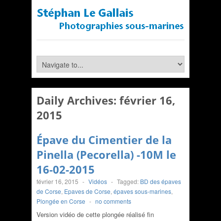
Daily Archives:
février 16,
2015
Épave du Cimentier de la
Pinella (Pecorella) -10M le
16-02-2015
février 16, 2015
-
Vidéos
-
Tagged:
BD des épaves
de Corse
,
Epaves de Corse
,
épaves sous-marines
,
Plongée en Corse
-
no comments
Version vidéo de cette plongée réalisé fin