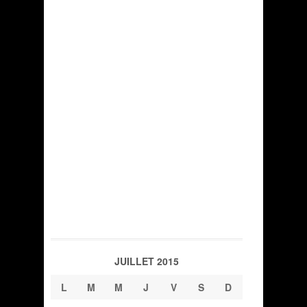
JUILLET 2015
L
M
M
J
V
S
D