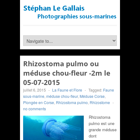
Rhizostoma pulmo ou
méduse chou-fleur -2m le
05-07-2015
juillet 6, 2015
-
La Faune et Flore
-
Tagged:
Faune
sous-marine
,
méduse chou-fleur
,
Méduse Corse
,
Plongée en Corse
,
Rhizostoma pulmo
,
Rhizostome
-
no comments
Rhizostoma
pulmo est une
grande méduse
dont