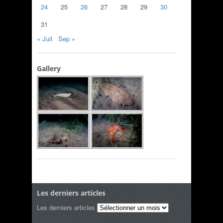
24
25
26
27
28
29
30
31
« Juil
Sep »
Gallery
Les derniers articles
Les derniers articles