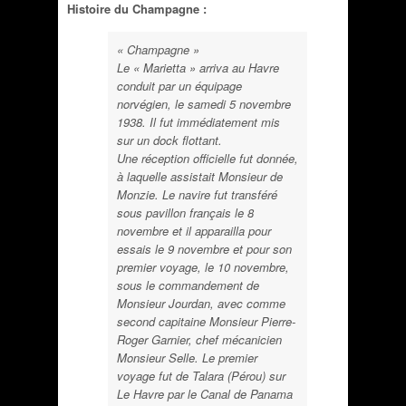
Histoire du Champagne :
« Champagne »
Le « Marietta » arriva au Havre
conduit par un équipage
norvégien, le samedi 5 novembre
1938. Il fut immédiatement mis
sur un dock flottant.
Une réception officielle fut donnée,
à laquelle assistait Monsieur de
Monzie. Le navire fut transféré
sous pavillon français le 8
novembre et il apparailla pour
essais le 9 novembre et pour son
premier voyage, le 10 novembre,
sous le commandement de
Monsieur Jourdan, avec comme
second capitaine Monsieur Pierre-
Roger Garnier, chef mécanicien
Monsieur Selle. Le premier
voyage fut de Talara (Pérou) sur
Le Havre par le Canal de Panama