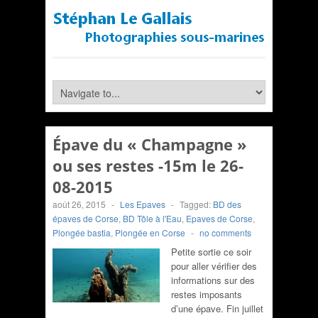
Épave du « Champagne »
ou ses restes -15m le 26-
08-2015
août 26, 2015
-
Les Epaves
-
Tagged:
BD des
épaves de Corse
,
BD Tôle à l'Eau
,
Epaves de Corse
,
Plongée bastia
,
Plongée en Corse
-
no comments
Petite sortie ce soir
pour aller vérifier des
informations sur des
restes imposants
d’une épave. Fin juillet