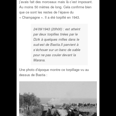
j’avais fait des morceaux mais là c’est imposant.
Au moins 50 mètres de long. Cela confirme bien
que ce sont les restes de l’épave du
« Champagne ». Il a été torpillé en 1943.
24/09/1943 (20h00) : est atteint
par deux torpilles tirées par le
Dzik à quelques milles dans le
sud-est de Bastia.Il parvient à
s’échouer sur un banc de sable
pour ne pas couler devant la
Marana.
Une photo d’époque montre ce torpillage vu au
dessus de Bastia :