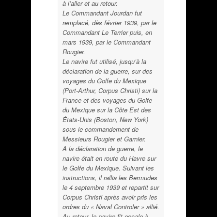
à l’aller et au retour.
Le Commandant Jourdan fut
remplacé, dès février 1939, par le
Commandant Le Terrier puis, en
mars 1939, par le Commandant
Rougier.
Le navire fut utilisé, jusqu’à la
déclaration de la guerre, sur des
voyages du Golfe du Mexique
(Port-Arthur, Corpus Christi) sur la
France et des voyages du Golfe
du Mexique sur la Côte Est des
États-Unis (Boston, New York)
sous le commandement de
Messieurs Rougier et Garnier.
A la déclaration de guerre, le
navire était en route du Havre sur
le Golfe du Mexique. Suivant les
instructions, il rallia les Bermudes
le 4 septembre 1939 et repartit sur
Corpus Christi après avoir pris les
ordres du « Naval Controler » allié.
Au retour, le navire fit escale à