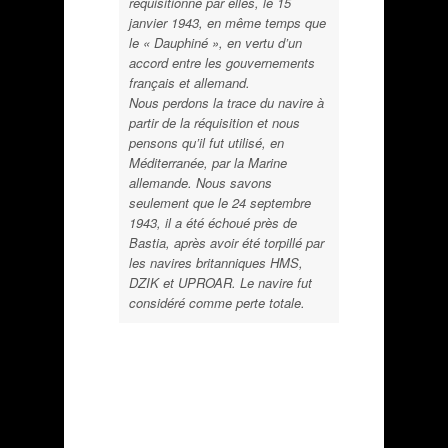
réquisitionné par elles, le 15
janvier 1943, en même temps que
le « Dauphiné », en vertu d’un
accord entre les gouvernements
français et allemand.
Nous perdons la trace du navire à
partir de la réquisition et nous
pensons qu’il fut utilisé, en
Méditerranée, par la Marine
allemande. Nous savons
seulement que le 24 septembre
1943, il a été échoué près de
Bastia, après avoir été torpillé par
les navires britanniques HMS,
DZIK et UPROAR. Le navire fut
considéré comme perte totale.