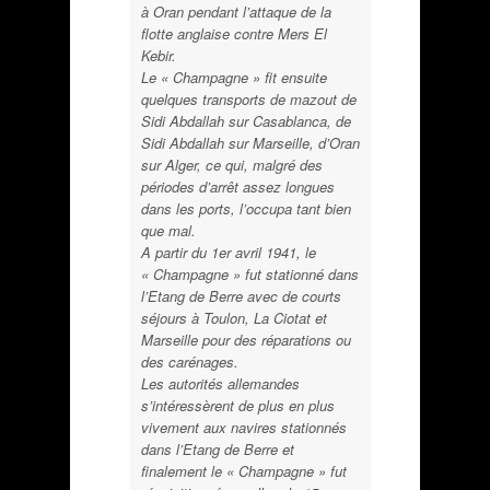
à Oran pendant l’attaque de la
flotte anglaise contre Mers El
Kebir.
Le « Champagne » fit ensuite
quelques transports de mazout de
Sidi Abdallah sur Casablanca, de
Sidi Abdallah sur Marseille, d’Oran
sur Alger, ce qui, malgré des
périodes d’arrêt assez longues
dans les ports, l’occupa tant bien
que mal.
A partir du 1er avril 1941, le
« Champagne » fut stationné dans
l’Etang de Berre avec de courts
séjours à Toulon, La Ciotat et
Marseille pour des réparations ou
des carénages.
Les autorités allemandes
s’intéressèrent de plus en plus
vivement aux navires stationnés
dans l’Etang de Berre et
finalement le « Champagne » fut