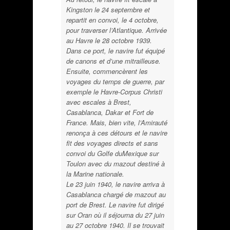
Kingston le 24 septembre et
repartit en convoi, le 4 octobre,
pour traverser l’Atlantique. Arrivée
au Havre le 28 octobre 1939.
Dans ce port, le navire fut équipé
de canons et d’une mitrailleuse.
Ensuite, commencèrent les
voyages du temps de guerre, par
exemple le Havre-Corpus Christi
avec escales à Brest,
Casablanca, Dakar et Fort de
France. Mais, bien vite, l’Amirauté
renonça à ces détours et le navire
fit des voyages directs et sans
convoi du Golfe duMexique sur
Toulon avec du mazout destiné à
la Marine nationale.
Le 23 juin 1940, le navire arriva à
Casablanca chargé de mazout au
port de Brest. Le navire fut dirigé
sur Oran où il séjourna du 27 juin
au 27 octobre 1940. Il se trouvait