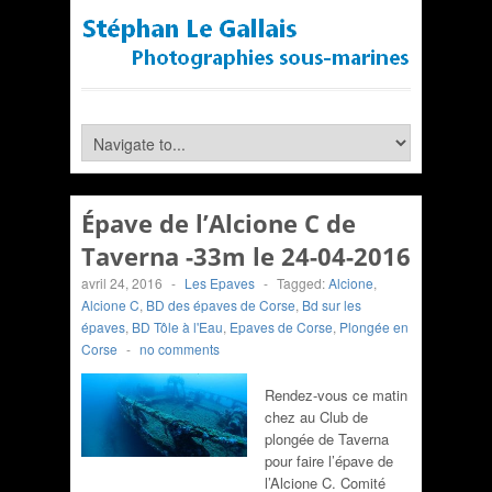
Épave de l’Alcione C de
Taverna -33m le 24-04-2016
avril 24, 2016
-
Les Epaves
-
Tagged:
Alcione
,
Alcione C
,
BD des épaves de Corse
,
Bd sur les
épaves
,
BD Tôle à l'Eau
,
Epaves de Corse
,
Plongée en
Corse
-
no comments
Rendez-vous ce matin
chez au Club de
plongée de Taverna
pour faire l’épave de
l’Alcione C. Comité