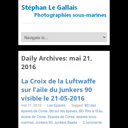
Daily Archives:
mai 21,
2016
La Croix de la Luftwaffe
sur l’aile du Junkers 90
visible le 21-05-2016
mai 21, 2016
-
Les Epaves
-
Tagged:
BD des
épaves de Corse
,
Bd sur les épaves
,
BD Tôle à l'Eau
,
épave de Corse
,
Epaves de Corse
,
épaves sous-
marines
,
Junkers 90
,
Junkers Bastia
-
2 comments