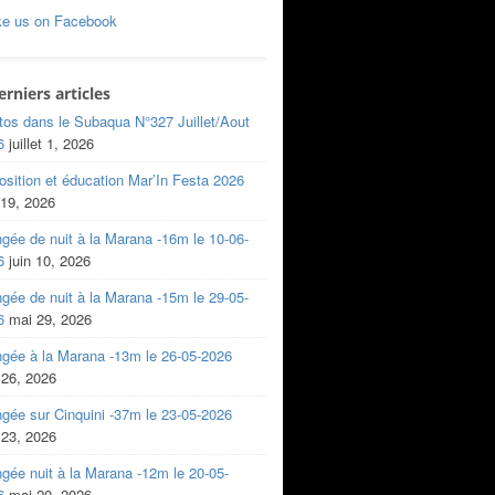
ke us on Facebook
erniers articles
tos dans le Subaqua N°327 Juillet/Aout
6
juillet 1, 2026
sition et éducation Mar’In Festa 2026
 19, 2026
gée de nuit à la Marana -16m le 10-06-
6
juin 10, 2026
gée de nuit à la Marana -15m le 29-05-
6
mai 29, 2026
ngée à la Marana -13m le 26-05-2026
 26, 2026
gée sur Cinquini -37m le 23-05-2026
 23, 2026
gée nuit à la Marana -12m le 20-05-
6
mai 20, 2026