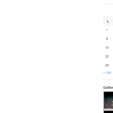
L
1
8
15
22
29
« Juil
Galle