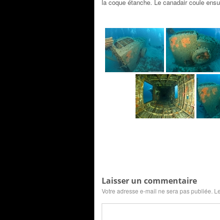
la coque étanche. Le canadair coule ensui
Laisser un commentaire
Votre adresse e-mail ne sera pas publiée.
Le