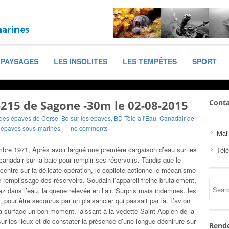
PAYSAGES
LES INSOLITES
LES TEMPÊTES
SPORT
-215 de Sagone -30m le 02-08-2015
Conta
des épaves de Corse
,
Bd sur les épaves
,
BD Tôle à l'Eau
,
Canadair de
,
épaves sous-marines
-
no comments
Mail
bre 1971, Après avoir largué une première cargaison d’eau sur les
Tél
canadair sur la baie pour remplir ses réservoirs. Tandis que le
ncentre sur la délicate opération, le copilote actionne le mécanisme
e remplissage des réservoirs. Soudain l’appareil freine brutalement,
ez dans l’eau, la queue relevée en l’air. Surpris mais indemnes, les
, pour être secourus par un plaisancier qui passait par là. L’avion
la surface un bon moment, laissant à la vedette Saint-Appien de la
ur les lieux et de constater la présence d’une longue déchirure sur
Rende