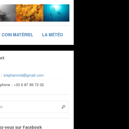
COIN MATÉRIEL
LA MÉTÉO
ct
 :
stephanncb@gmail.com
éphone : +33 6 87 99 72 02
z-vous sur Facebook