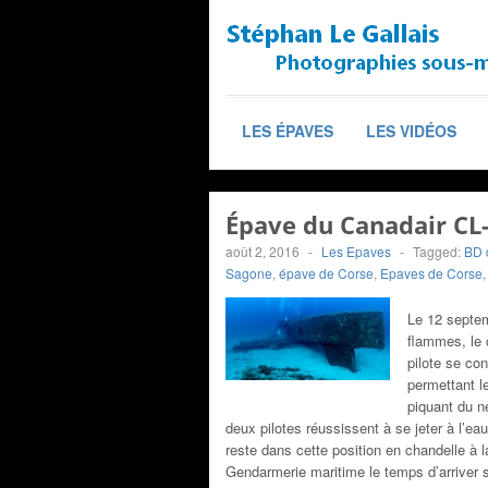
LES ÉPAVES
LES VIDÉOS
Épave du Canadair CL
août 2, 2016
-
Les Epaves
-
Tagged:
BD 
Sagone
,
épave de Corse
,
Epaves de Corse
Le 12 septem
flammes, le 
pilote se co
permettant l
piquant du n
deux pilotes réussissent à se jeter à l’eau
reste dans cette position en chandelle à 
Gendarmerie maritime le temps d’arriver s