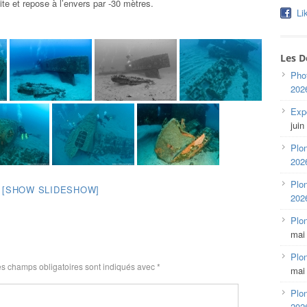
te et repose à l’envers par -30 mètres.
Li
Les D
Pho
202
Expo
juin
Plon
202
Plon
[SHOW SLIDESHOW]
202
Plo
mai
Plon
s champs obligatoires sont indiqués avec
*
mai
Plon
202