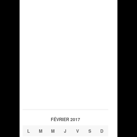
FÉVRIER 2017
L
M
M
J
V
S
D