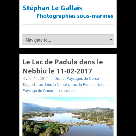
Le Lac de Padula dans le
Nebbiu le 11-02-2017
février 11, 2017
-
Drone
,
Paysages de Corse
-
Tagged:
Lac dans le Nebbiu
,
Lac de Padula
,
Nebbiu
,
Paysage de Corse
-
no comments