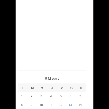
MAI 2017
L
M
M
J
V
S
D
1
2
3
4
5
6
7
8
9
10
11
12
13
14