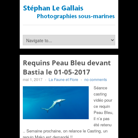
Requins Peau Bleu devant
Bastia le 01-05-2017
mai 1, 2017
-
La Faune et Flore
-
no comments
Séance
casting
vidéo pour
ce requin
Peau Bleu,
il n’a pas
été retenu
.. Semaine prochaine, on relance le Casting, un
requin Mako est demandé !!