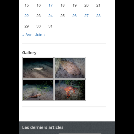
15
16
17
18
19
20
21
22
23
24
25
26
27
28
29
30
31
« Avr
Juin »
Gallery
Les derniers articles