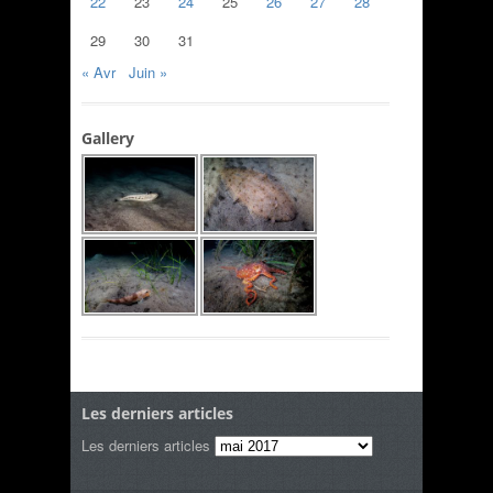
22
23
24
25
26
27
28
29
30
31
« Avr
Juin »
Gallery
Les derniers articles
Les derniers articles