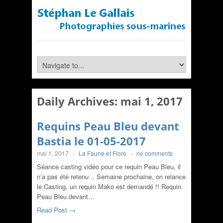
Daily Archives:
mai 1, 2017
Requins Peau Bleu devant
Bastia le 01-05-2017
mai 1, 2017
-
La Faune et Flore
-
no comments
Séance casting vidéo pour ce requin Peau Bleu, il
n’a pas été retenu .. Semaine prochaine, on relance
le Casting, un requin Mako est demandé !! Requin
Peau Bleu devant…
Read Post →