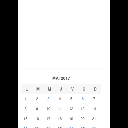
MAI 2017
L
M
M
J
V
S
D
1
2
3
4
5
6
7
8
9
10
11
12
13
14
15
16
17
18
19
20
21