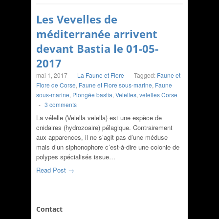
Les Vevelles de
méditerranée arrivent
devant Bastia le 01-05-
2017
mai 1, 2017
-
La Faune et Flore
-
Tagged:
Faune et
Flore de Corse
,
Faune et Flore sous-marine
,
Faune
sous-marine
,
Plongée bastia
,
Velelles
,
velelles Corse
-
3 comments
La vélelle (Velella velella) est une espèce de
cnidaires (hydrozoaire) pélagique. Contrairement
aux apparences, il ne s’agit pas d’une méduse
mais d’un siphonophore c’est-à-dire une colonie de
polypes spécialisés issue…
Read Post →
Contact