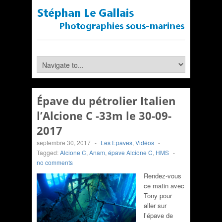
Épave du pétrolier Italien
l’Alcione C -33m le 30-09-
2017
septembre 30, 2017
-
Les Epaves
,
Vidéos
-
Tagged:
Alcione C
,
Anam
,
épave Alcione C
,
HMS
-
no comments
Rendez-vous
ce matin avec
Tony pour
aller sur
l’épave de