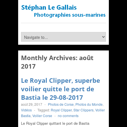
Monthly Archives:
août
2017
Le Royal Clipper, superbe
voilier quitte le port de
Bastia le 29-08-2017
août 29, 2017
-
Photos de Corse
,
Photos du Monde
,
Vidéos
-
Tagged:
Royal Clipper
,
Star Clippers
,
Voilier
Bastia
,
Voilier Corse
-
no comments
Le Royal Clipper quittant le port de Bastia