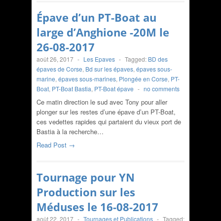
Épave d’un PT-Boat au
large d’Anghione -20M le
26-08-2017
août 26, 2017
-
Les Epaves
-
Tagged:
BD des
épaves de Corse
,
Bd sur les épaves
,
épaves sous-
marine
,
épaves sous-marines
,
Plongée en Corse
,
PT-
Boat
,
PT-Boat Bastia
,
PT-Boat épave
-
no comments
Ce matin direction le sud avec Tony pour aller
plonger sur les restes d’une épave d’un PT-Boat,
ces vedettes rapides qui partaient du vieux port de
Bastia à la recherche…
Read Post →
Tournage pour YN
Production sur les
Méduses le 16-08-2017
août 22, 2017
-
Tournages et Publications
-
Tagged: