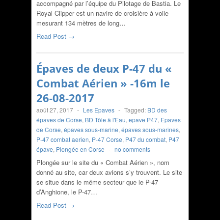
accompagné par l’équipe du Pilotage de Bastia. Le
Royal Clipper est un navire de croisière à voile
mesurant 134 mètres de long…
Read Post →
Épaves de deux P-47 du «
Combat Aérien » -16m le
26-08-2017
août 27, 2017
-
Les Epaves
-
Tagged:
BD des
épaves de Corse
,
BD Tôle à l'Eau
,
epave P47
,
Epaves
de Corse
,
épaves sous-marine
,
épaves sous-marines
,
P-47 combat aerien
,
P-47 Corse
,
P47 du combat
,
P47
épave
,
Plongée en Corse
-
no comments
Plongée sur le site du « Combat Aérien », nom
donné au site, car deux avions s’y trouvent. Le site
se situe dans le même secteur que le P-47
d’Anghione, le P-47…
Read Post →