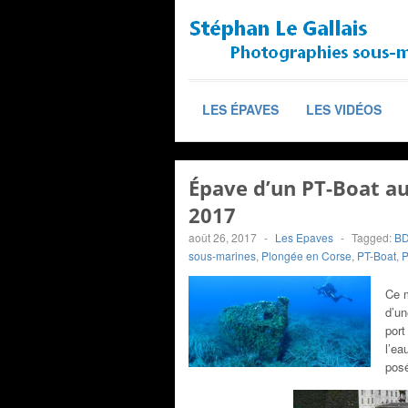
LES ÉPAVES
LES VIDÉOS
Épave d’un PT-Boat au
2017
août 26, 2017
-
Les Epaves
-
Tagged:
BD
sous-marines
,
Plongée en Corse
,
PT-Boat
,
P
Ce m
d’un
port
l’ea
posé