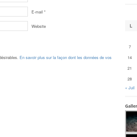
E-mail
*
L
Website
7
ndésirables.
En savoir plus sur la façon dont les données de vos
14
21
28
« Juil
Galle