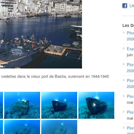
Li
Les D
Pho
202
Expo
juin
Plon
202
 vedettes dans le vieux port de Bastia, surement en 1944/1945
Plon
202
Plo
mai
Plon
mai
Plon
202