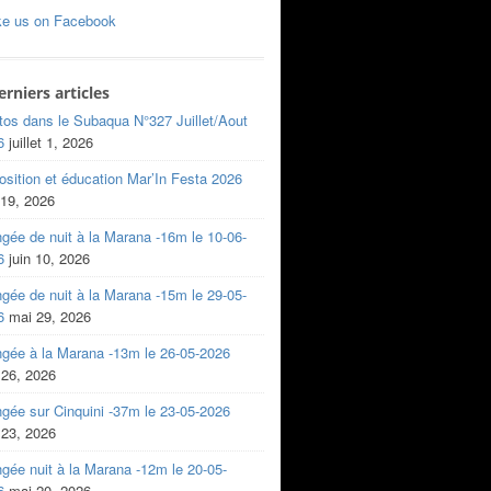
ke us on Facebook
erniers articles
tos dans le Subaqua N°327 Juillet/Aout
6
juillet 1, 2026
sition et éducation Mar’In Festa 2026
 19, 2026
gée de nuit à la Marana -16m le 10-06-
6
juin 10, 2026
gée de nuit à la Marana -15m le 29-05-
6
mai 29, 2026
ngée à la Marana -13m le 26-05-2026
 26, 2026
gée sur Cinquini -37m le 23-05-2026
 23, 2026
gée nuit à la Marana -12m le 20-05-
6
mai 20, 2026