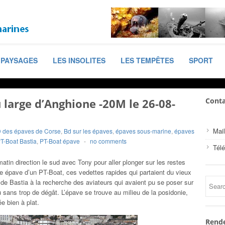
PAYSAGES
LES INSOLITES
LES TEMPÊTES
SPORT
 large d’Anghione -20M le 26-08-
Conta
Mail
 des épaves de Corse
,
Bd sur les épaves
,
épaves sous-marine
,
épaves
T-Boat Bastia
,
PT-Boat épave
-
no comments
Tél
atin direction le sud avec Tony pour aller plonger sur les restes
e épave d’un PT-Boat, ces vedettes rapides qui partaient du vieux
 de Bastia à la recherche des aviateurs qui avaient pu se poser sur
u sans trop de dégât. L’épave se trouve au milieu de la posidonie,
e bien à plat.
Rende