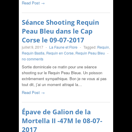
Read Post →
Séance Shooting Requin
Peau Bleu dans le Cap
Corse le 09-07-2017
juillet 9, 2017
-
La Faune et Flore
-
Tagged:
Requin
,
Requin Bastia
,
Requin en Corse
,
Requin Peau Bleu
-
no comments
Sortie dominicale ce matin pour une séance
shooting sur le Requin Peau Bleue. Un poisson
extrêmement sympathique. Bon je ne vous ai pas
tout dit, j’ai un moment attrapé la…
Read Post →
Épave de Galion de la
Mortella II -47M le 08-07-
2017