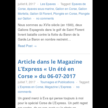
juillet 8, 2017
-
Les Epaves
-
Tagged:
Epaves de
Corse
,
épaves sous-marine
,
Galion en Corse
,
Galion
Mortella
,
Galion St Florent
,
Plongée en Corse
,
Plongée
sur Galion
-
no comments
Nous sommes au XVIe siècle (an 1500), deux
Galions Espagnols dans le golf de Saint Florent
livrent bataille contre la flotte du Baron de la
Garde.Le Baron en nombre restreint…
Read Post →
Article dans le Magazine
L’Express « Un été en
Corse » du 06-07-2017
juillet 7, 2017
-
Tournages et Publications
-
Tagged:
L'Express en Corse
,
Magazine L'Express
-
no
comments
Un grand merci à Eva qui pense toujours à moi
pour le spécial Corse de L’Express. Un petit regret
par contre, de ne pas avoir vu la photo en