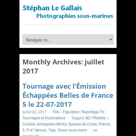
Monthly Archives:
juillet
2017
Tournage avec l’Émission
Échappées Belles de France
5 le 22-07-2017
juillet 22, 2017
-
Film - Figuration
,
Reportage TV
,
Tournages et Publications
-
Tagged:
BO TRAVAIL !
,
Corsica
,
échappées Belles
,
Epaves de Corse
,
France
5
,
P-47 Miomo
,
Tiga
,
Trésor sous-marin
-
no
comments