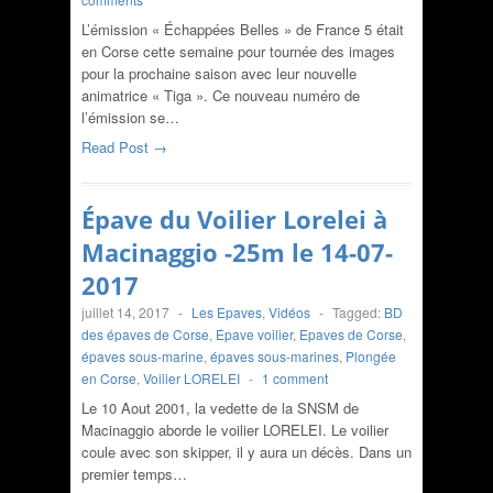
L’émission « Échappées Belles » de France 5 était
en Corse cette semaine pour tournée des images
pour la prochaine saison avec leur nouvelle
animatrice « Tiga ». Ce nouveau numéro de
l’émission se…
Read Post →
Épave du Voilier Lorelei à
Macinaggio -25m le 14-07-
2017
juillet 14, 2017
-
Les Epaves
,
Vidéos
-
Tagged:
BD
des épaves de Corse
,
Epave voilier
,
Epaves de Corse
,
épaves sous-marine
,
épaves sous-marines
,
Plongée
en Corse
,
Voilier LORELEI
-
1 comment
Le 10 Aout 2001, la vedette de la SNSM de
Macinaggio aborde le voilier LORELEI. Le voilier
coule avec son skipper, il y aura un décès. Dans un
premier temps…