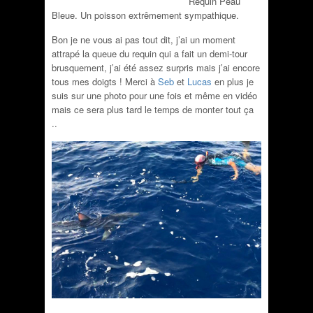
Requin Peau
Bleue. Un poisson extrêmement sympathique.
Bon je ne vous ai pas tout dit, j’ai un moment
attrapé la queue du requin qui a fait un demi-tour
brusquement, j’ai été assez surpris mais j’ai encore
tous mes doigts !
Merci à
Seb
et
Lucas
en pl
us je
suis sur une photo pour une fois et même en vidéo
mais ce sera plus tard le temps de monter tout ça
..