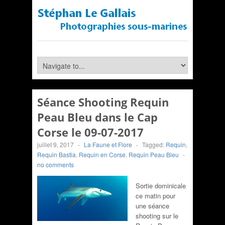
Séance Shooting Requin
Peau Bleu dans le Cap
Corse le 09-07-2017
juillet 9, 2017
-
La Faune et Flore
-
Tagged:
Requin
,
Requin Bastia
,
Requin en Corse
,
Requin Peau Bleu
-
no comments
Sortie dominicale
ce matin pour
une séance
shooting sur le